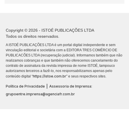
Copyright © 2026 - ISTOÉ PUBLICAÇÕES LTDA
Todos os direitos reservados.
A ISTOÉ PUBLICAÇÕES LTDA é um portal digital independente e sem
vinculação editorial e societária com a EDITORA TRES COMÉRCIO DE
PUBLICACÕES LTDA (recuperação judicial). Informamos também que não
realizamos cobranças e que também não oferecemos cancelamento do
contrato de assinatura da revista impressa de nome ISTOÉ, tampouco
autorizamos terceiros a fazê-lo, nos responsabilizamos apenas pelo
https://istoe.com.br
conteúdo digital “
” e seus respectivos sites.
|
Política de Privacidade
Assessoria de Imprensa:
grupoentre.imprensa@agenciafr.com.br