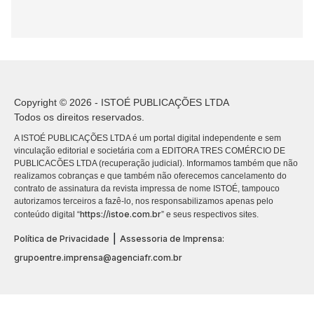
Copyright © 2026 - ISTOÉ PUBLICAÇÕES LTDA
Todos os direitos reservados.
A ISTOÉ PUBLICAÇÕES LTDA é um portal digital independente e sem
vinculação editorial e societária com a EDITORA TRES COMÉRCIO DE
PUBLICACÕES LTDA (recuperação judicial). Informamos também que não
realizamos cobranças e que também não oferecemos cancelamento do
contrato de assinatura da revista impressa de nome ISTOÉ, tampouco
autorizamos terceiros a fazê-lo, nos responsabilizamos apenas pelo
https://istoe.com.br
conteúdo digital “
” e seus respectivos sites.
|
Política de Privacidade
Assessoria de Imprensa:
grupoentre.imprensa@agenciafr.com.br