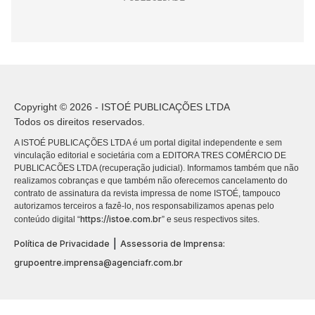
Copyright © 2026 - ISTOÉ PUBLICAÇÕES LTDA
Todos os direitos reservados.
A ISTOÉ PUBLICAÇÕES LTDA é um portal digital independente e sem
vinculação editorial e societária com a EDITORA TRES COMÉRCIO DE
PUBLICACÕES LTDA (recuperação judicial). Informamos também que não
realizamos cobranças e que também não oferecemos cancelamento do
contrato de assinatura da revista impressa de nome ISTOÉ, tampouco
autorizamos terceiros a fazê-lo, nos responsabilizamos apenas pelo
https://istoe.com.br
conteúdo digital “
” e seus respectivos sites.
|
Política de Privacidade
Assessoria de Imprensa:
grupoentre.imprensa@agenciafr.com.br