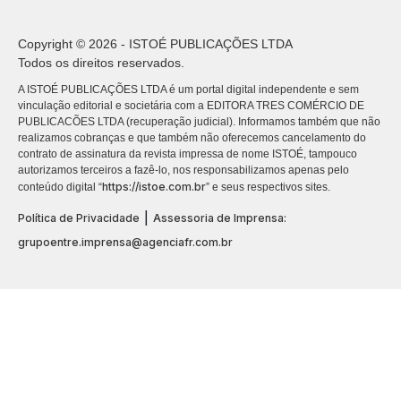
Copyright © 2026 - ISTOÉ PUBLICAÇÕES LTDA
Todos os direitos reservados.
A ISTOÉ PUBLICAÇÕES LTDA é um portal digital independente e sem
vinculação editorial e societária com a EDITORA TRES COMÉRCIO DE
PUBLICACÕES LTDA (recuperação judicial). Informamos também que não
realizamos cobranças e que também não oferecemos cancelamento do
contrato de assinatura da revista impressa de nome ISTOÉ, tampouco
autorizamos terceiros a fazê-lo, nos responsabilizamos apenas pelo
https://istoe.com.br
conteúdo digital “
” e seus respectivos sites.
|
Política de Privacidade
Assessoria de Imprensa:
grupoentre.imprensa@agenciafr.com.br