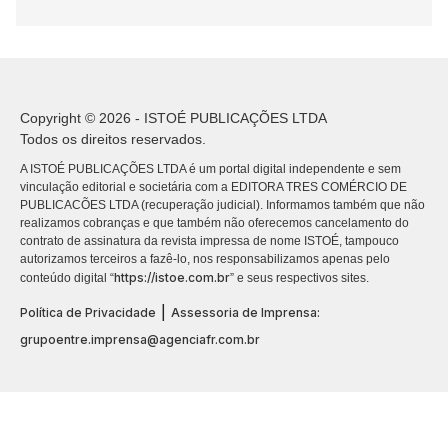
Copyright © 2026 - ISTOÉ PUBLICAÇÕES LTDA
Todos os direitos reservados.
A ISTOÉ PUBLICAÇÕES LTDA é um portal digital independente e sem
vinculação editorial e societária com a EDITORA TRES COMÉRCIO DE
PUBLICACÕES LTDA (recuperação judicial). Informamos também que não
realizamos cobranças e que também não oferecemos cancelamento do
contrato de assinatura da revista impressa de nome ISTOÉ, tampouco
autorizamos terceiros a fazê-lo, nos responsabilizamos apenas pelo
https://istoe.com.br
conteúdo digital “
” e seus respectivos sites.
|
Política de Privacidade
Assessoria de Imprensa:
grupoentre.imprensa@agenciafr.com.br