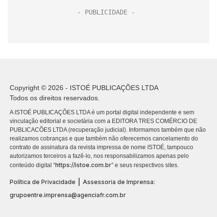
Copyright © 2026 - ISTOÉ PUBLICAÇÕES LTDA
Todos os direitos reservados.
A ISTOÉ PUBLICAÇÕES LTDA é um portal digital independente e sem
vinculação editorial e societária com a EDITORA TRES COMÉRCIO DE
PUBLICACÕES LTDA (recuperação judicial). Informamos também que não
realizamos cobranças e que também não oferecemos cancelamento do
contrato de assinatura da revista impressa de nome ISTOÉ, tampouco
autorizamos terceiros a fazê-lo, nos responsabilizamos apenas pelo
https://istoe.com.br
conteúdo digital “
” e seus respectivos sites.
|
Política de Privacidade
Assessoria de Imprensa:
grupoentre.imprensa@agenciafr.com.br