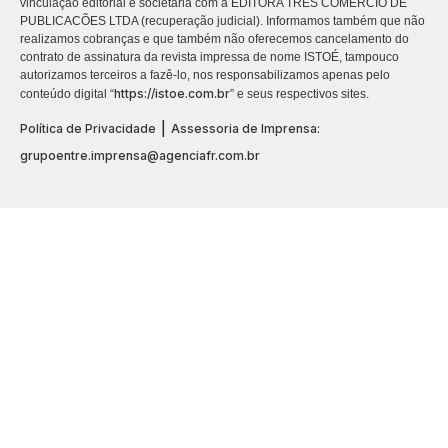
vinculação editorial e societária com a EDITORA TRES COMÉRCIO DE
PUBLICACÕES LTDA (recuperação judicial). Informamos também que não
realizamos cobranças e que também não oferecemos cancelamento do
contrato de assinatura da revista impressa de nome ISTOÉ, tampouco
autorizamos terceiros a fazê-lo, nos responsabilizamos apenas pelo
https://istoe.com.br
conteúdo digital “
” e seus respectivos sites.
|
Política de Privacidade
Assessoria de Imprensa:
grupoentre.imprensa@agenciafr.com.br