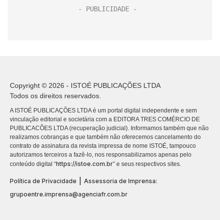
Copyright © 2026 - ISTOÉ PUBLICAÇÕES LTDA
Todos os direitos reservados.
A ISTOÉ PUBLICAÇÕES LTDA é um portal digital independente e sem
vinculação editorial e societária com a EDITORA TRES COMÉRCIO DE
PUBLICACÕES LTDA (recuperação judicial). Informamos também que não
realizamos cobranças e que também não oferecemos cancelamento do
contrato de assinatura da revista impressa de nome ISTOÉ, tampouco
autorizamos terceiros a fazê-lo, nos responsabilizamos apenas pelo
https://istoe.com.br
conteúdo digital “
” e seus respectivos sites.
|
Política de Privacidade
Assessoria de Imprensa:
grupoentre.imprensa@agenciafr.com.br