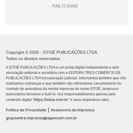
Copyright © 2026 - ISTOÉ PUBLICAÇÕES LTDA
Todos os direitos reservados.
A ISTOÉ PUBLICAÇÕES LTDA é um portal digital independente e sem
vinculação editorial e societária com a EDITORA TRES COMÉRCIO DE
PUBLICACÕES LTDA (recuperação judicial). Informamos também que não
realizamos cobranças e que também não oferecemos cancelamento do
contrato de assinatura da revista impressa de nome ISTOÉ, tampouco
autorizamos terceiros a fazê-lo, nos responsabilizamos apenas pelo
https://istoe.com.br
conteúdo digital “
” e seus respectivos sites.
|
Política de Privacidade
Assessoria de Imprensa:
grupoentre.imprensa@agenciafr.com.br