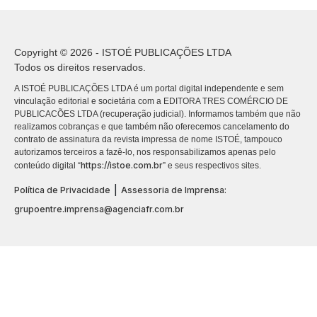
Copyright © 2026 - ISTOÉ PUBLICAÇÕES LTDA
Todos os direitos reservados.
A ISTOÉ PUBLICAÇÕES LTDA é um portal digital independente e sem
vinculação editorial e societária com a EDITORA TRES COMÉRCIO DE
PUBLICACÕES LTDA (recuperação judicial). Informamos também que não
realizamos cobranças e que também não oferecemos cancelamento do
contrato de assinatura da revista impressa de nome ISTOÉ, tampouco
autorizamos terceiros a fazê-lo, nos responsabilizamos apenas pelo
https://istoe.com.br
conteúdo digital “
” e seus respectivos sites.
|
Política de Privacidade
Assessoria de Imprensa:
grupoentre.imprensa@agenciafr.com.br