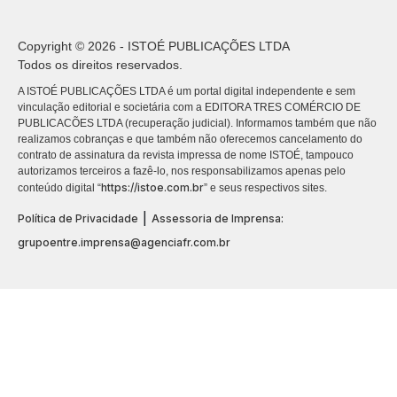
Copyright © 2026 - ISTOÉ PUBLICAÇÕES LTDA
Todos os direitos reservados.
A ISTOÉ PUBLICAÇÕES LTDA é um portal digital independente e sem
vinculação editorial e societária com a EDITORA TRES COMÉRCIO DE
PUBLICACÕES LTDA (recuperação judicial). Informamos também que não
realizamos cobranças e que também não oferecemos cancelamento do
contrato de assinatura da revista impressa de nome ISTOÉ, tampouco
autorizamos terceiros a fazê-lo, nos responsabilizamos apenas pelo
https://istoe.com.br
conteúdo digital “
” e seus respectivos sites.
|
Política de Privacidade
Assessoria de Imprensa:
grupoentre.imprensa@agenciafr.com.br