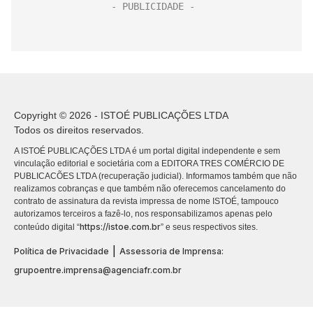
Copyright © 2026 - ISTOÉ PUBLICAÇÕES LTDA
Todos os direitos reservados.
A ISTOÉ PUBLICAÇÕES LTDA é um portal digital independente e sem
vinculação editorial e societária com a EDITORA TRES COMÉRCIO DE
PUBLICACÕES LTDA (recuperação judicial). Informamos também que não
realizamos cobranças e que também não oferecemos cancelamento do
contrato de assinatura da revista impressa de nome ISTOÉ, tampouco
autorizamos terceiros a fazê-lo, nos responsabilizamos apenas pelo
https://istoe.com.br
conteúdo digital “
” e seus respectivos sites.
|
Política de Privacidade
Assessoria de Imprensa:
grupoentre.imprensa@agenciafr.com.br