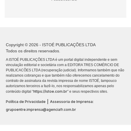
Copyright © 2026 - ISTOÉ PUBLICAÇÕES LTDA
Todos os direitos reservados.
A ISTOÉ PUBLICAÇÕES LTDA é um portal digital independente e sem
vinculação editorial e societária com a EDITORA TRES COMÉRCIO DE
PUBLICACÕES LTDA (recuperação judicial). Informamos também que não
realizamos cobranças e que também não oferecemos cancelamento do
contrato de assinatura da revista impressa de nome ISTOÉ, tampouco
autorizamos terceiros a fazê-lo, nos responsabilizamos apenas pelo
https://istoe.com.br
conteúdo digital “
” e seus respectivos sites.
|
Política de Privacidade
Assessoria de Imprensa:
grupoentre.imprensa@agenciafr.com.br