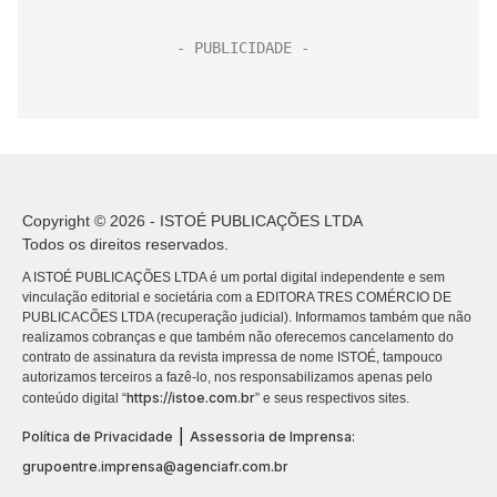
Copyright © 2026 - ISTOÉ PUBLICAÇÕES LTDA
Todos os direitos reservados.
A ISTOÉ PUBLICAÇÕES LTDA é um portal digital independente e sem
vinculação editorial e societária com a EDITORA TRES COMÉRCIO DE
PUBLICACÕES LTDA (recuperação judicial). Informamos também que não
realizamos cobranças e que também não oferecemos cancelamento do
contrato de assinatura da revista impressa de nome ISTOÉ, tampouco
autorizamos terceiros a fazê-lo, nos responsabilizamos apenas pelo
https://istoe.com.br
conteúdo digital “
” e seus respectivos sites.
|
Política de Privacidade
Assessoria de Imprensa:
grupoentre.imprensa@agenciafr.com.br