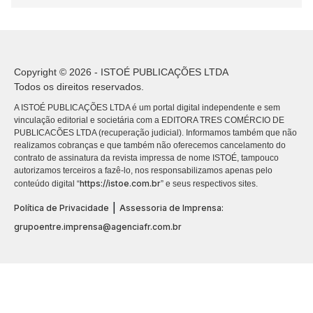
Copyright © 2026 - ISTOÉ PUBLICAÇÕES LTDA
Todos os direitos reservados.
A ISTOÉ PUBLICAÇÕES LTDA é um portal digital independente e sem
vinculação editorial e societária com a EDITORA TRES COMÉRCIO DE
PUBLICACÕES LTDA (recuperação judicial). Informamos também que não
realizamos cobranças e que também não oferecemos cancelamento do
contrato de assinatura da revista impressa de nome ISTOÉ, tampouco
autorizamos terceiros a fazê-lo, nos responsabilizamos apenas pelo
https://istoe.com.br
conteúdo digital “
” e seus respectivos sites.
|
Política de Privacidade
Assessoria de Imprensa:
grupoentre.imprensa@agenciafr.com.br