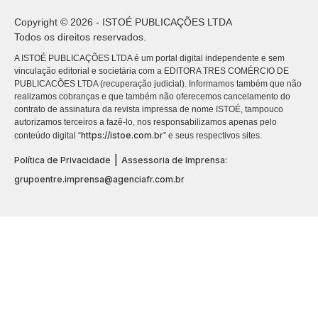
Copyright © 2026 - ISTOÉ PUBLICAÇÕES LTDA
Todos os direitos reservados.
A ISTOÉ PUBLICAÇÕES LTDA é um portal digital independente e sem
vinculação editorial e societária com a EDITORA TRES COMÉRCIO DE
PUBLICACÕES LTDA (recuperação judicial). Informamos também que não
realizamos cobranças e que também não oferecemos cancelamento do
contrato de assinatura da revista impressa de nome ISTOÉ, tampouco
autorizamos terceiros a fazê-lo, nos responsabilizamos apenas pelo
https://istoe.com.br
conteúdo digital “
” e seus respectivos sites.
|
Política de Privacidade
Assessoria de Imprensa:
grupoentre.imprensa@agenciafr.com.br