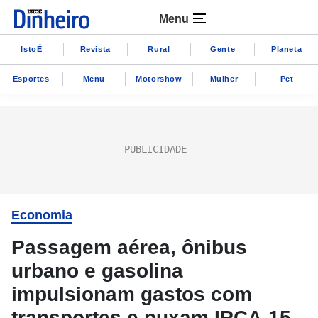
Menu
IstoÉ
Revista
Rural
Gente
Planeta
Esportes
Menu
Motorshow
Mulher
Pet
Economia
Passagem aérea, ônibus
urbano e gasolina
impulsionam gastos com
transportes e puxam IPCA-15