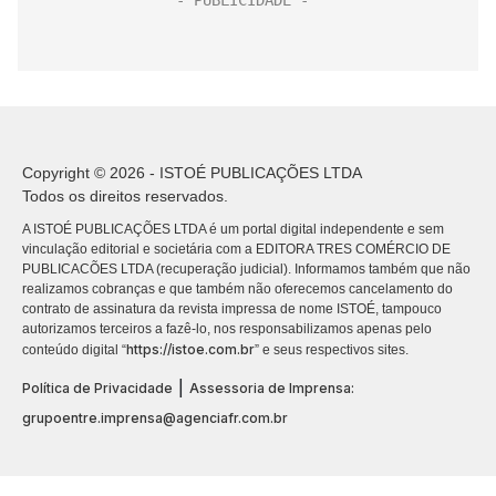
Copyright © 2026 - ISTOÉ PUBLICAÇÕES LTDA
Todos os direitos reservados.
A ISTOÉ PUBLICAÇÕES LTDA é um portal digital independente e sem
vinculação editorial e societária com a EDITORA TRES COMÉRCIO DE
PUBLICACÕES LTDA (recuperação judicial). Informamos também que não
realizamos cobranças e que também não oferecemos cancelamento do
contrato de assinatura da revista impressa de nome ISTOÉ, tampouco
autorizamos terceiros a fazê-lo, nos responsabilizamos apenas pelo
https://istoe.com.br
conteúdo digital “
” e seus respectivos sites.
|
Política de Privacidade
Assessoria de Imprensa:
grupoentre.imprensa@agenciafr.com.br