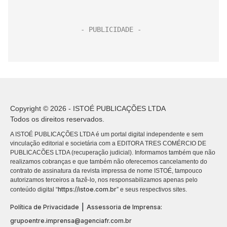
Copyright © 2026 - ISTOÉ PUBLICAÇÕES LTDA
Todos os direitos reservados.
A ISTOÉ PUBLICAÇÕES LTDA é um portal digital independente e sem
vinculação editorial e societária com a EDITORA TRES COMÉRCIO DE
PUBLICACÕES LTDA (recuperação judicial). Informamos também que não
realizamos cobranças e que também não oferecemos cancelamento do
contrato de assinatura da revista impressa de nome ISTOÉ, tampouco
autorizamos terceiros a fazê-lo, nos responsabilizamos apenas pelo
https://istoe.com.br
conteúdo digital “
” e seus respectivos sites.
|
Política de Privacidade
Assessoria de Imprensa:
grupoentre.imprensa@agenciafr.com.br