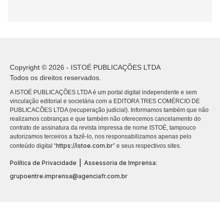
Copyright © 2026 - ISTOÉ PUBLICAÇÕES LTDA
Todos os direitos reservados.
A ISTOÉ PUBLICAÇÕES LTDA é um portal digital independente e sem
vinculação editorial e societária com a EDITORA TRES COMÉRCIO DE
PUBLICACÕES LTDA (recuperação judicial). Informamos também que não
realizamos cobranças e que também não oferecemos cancelamento do
contrato de assinatura da revista impressa de nome ISTOÉ, tampouco
autorizamos terceiros a fazê-lo, nos responsabilizamos apenas pelo
https://istoe.com.br
conteúdo digital “
” e seus respectivos sites.
|
Política de Privacidade
Assessoria de Imprensa:
grupoentre.imprensa@agenciafr.com.br