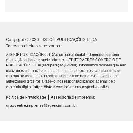
Copyright © 2026 - ISTOÉ PUBLICAÇÕES LTDA
Todos os direitos reservados.
A ISTOÉ PUBLICAÇÕES LTDA é um portal digital independente e sem
vinculação editorial e societária com a EDITORA TRES COMÉRCIO DE
PUBLICACÕES LTDA (recuperação judicial). Informamos também que não
realizamos cobranças e que também não oferecemos cancelamento do
contrato de assinatura da revista impressa de nome ISTOÉ, tampouco
autorizamos terceiros a fazê-lo, nos responsabilizamos apenas pelo
https://istoe.com.br
conteúdo digital “
” e seus respectivos sites.
|
Política de Privacidade
Assessoria de Imprensa:
grupoentre.imprensa@agenciafr.com.br