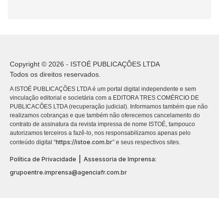
Copyright © 2026 - ISTOÉ PUBLICAÇÕES LTDA
Todos os direitos reservados.
A ISTOÉ PUBLICAÇÕES LTDA é um portal digital independente e sem
vinculação editorial e societária com a EDITORA TRES COMÉRCIO DE
PUBLICACÕES LTDA (recuperação judicial). Informamos também que não
realizamos cobranças e que também não oferecemos cancelamento do
contrato de assinatura da revista impressa de nome ISTOÉ, tampouco
autorizamos terceiros a fazê-lo, nos responsabilizamos apenas pelo
https://istoe.com.br
conteúdo digital “
” e seus respectivos sites.
|
Política de Privacidade
Assessoria de Imprensa:
grupoentre.imprensa@agenciafr.com.br