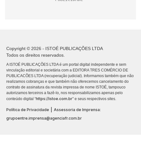
Copyright © 2026 - ISTOÉ PUBLICAÇÕES LTDA
Todos os direitos reservados.
A ISTOÉ PUBLICAÇÕES LTDA é um portal digital independente e sem
vinculação editorial e societária com a EDITORA TRES COMÉRCIO DE
PUBLICACÕES LTDA (recuperação judicial). Informamos também que não
realizamos cobranças e que também não oferecemos cancelamento do
contrato de assinatura da revista impressa de nome ISTOÉ, tampouco
autorizamos terceiros a fazê-lo, nos responsabilizamos apenas pelo
https://istoe.com.br
conteúdo digital “
” e seus respectivos sites.
|
Política de Privacidade
Assessoria de Imprensa:
grupoentre.imprensa@agenciafr.com.br