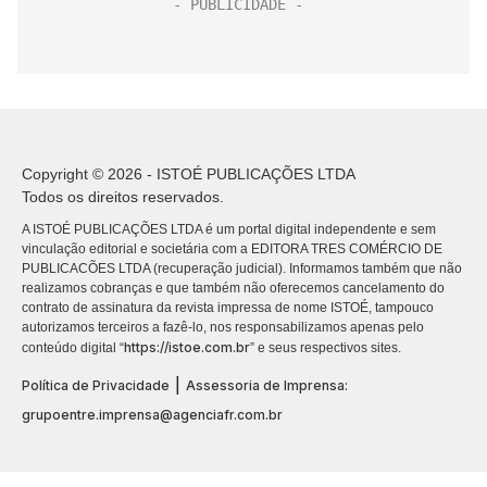
Copyright © 2026 - ISTOÉ PUBLICAÇÕES LTDA
Todos os direitos reservados.
A ISTOÉ PUBLICAÇÕES LTDA é um portal digital independente e sem
vinculação editorial e societária com a EDITORA TRES COMÉRCIO DE
PUBLICACÕES LTDA (recuperação judicial). Informamos também que não
realizamos cobranças e que também não oferecemos cancelamento do
contrato de assinatura da revista impressa de nome ISTOÉ, tampouco
autorizamos terceiros a fazê-lo, nos responsabilizamos apenas pelo
https://istoe.com.br
conteúdo digital “
” e seus respectivos sites.
|
Política de Privacidade
Assessoria de Imprensa:
grupoentre.imprensa@agenciafr.com.br