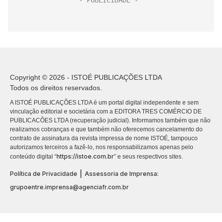
Copyright © 2026 - ISTOÉ PUBLICAÇÕES LTDA
Todos os direitos reservados.
A ISTOÉ PUBLICAÇÕES LTDA é um portal digital independente e sem
vinculação editorial e societária com a EDITORA TRES COMÉRCIO DE
PUBLICACÕES LTDA (recuperação judicial). Informamos também que não
realizamos cobranças e que também não oferecemos cancelamento do
contrato de assinatura da revista impressa de nome ISTOÉ, tampouco
autorizamos terceiros a fazê-lo, nos responsabilizamos apenas pelo
https://istoe.com.br
conteúdo digital “
” e seus respectivos sites.
|
Política de Privacidade
Assessoria de Imprensa:
grupoentre.imprensa@agenciafr.com.br