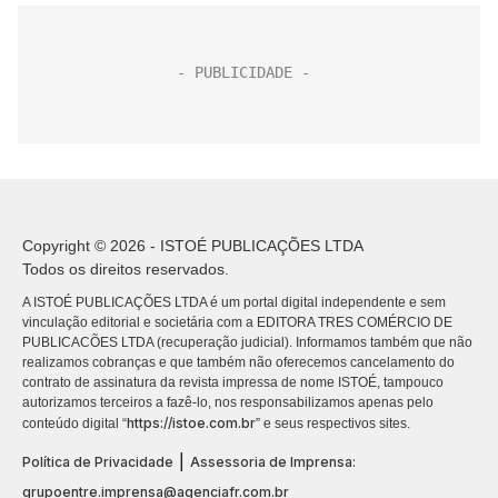
Copyright © 2026 - ISTOÉ PUBLICAÇÕES LTDA
Todos os direitos reservados.
A ISTOÉ PUBLICAÇÕES LTDA é um portal digital independente e sem
vinculação editorial e societária com a EDITORA TRES COMÉRCIO DE
PUBLICACÕES LTDA (recuperação judicial). Informamos também que não
realizamos cobranças e que também não oferecemos cancelamento do
contrato de assinatura da revista impressa de nome ISTOÉ, tampouco
autorizamos terceiros a fazê-lo, nos responsabilizamos apenas pelo
https://istoe.com.br
conteúdo digital “
” e seus respectivos sites.
|
Política de Privacidade
Assessoria de Imprensa:
grupoentre.imprensa@agenciafr.com.br