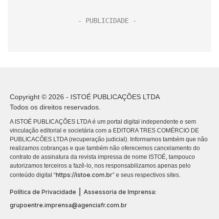
Copyright © 2026 - ISTOÉ PUBLICAÇÕES LTDA
Todos os direitos reservados.
A ISTOÉ PUBLICAÇÕES LTDA é um portal digital independente e sem
vinculação editorial e societária com a EDITORA TRES COMÉRCIO DE
PUBLICACÕES LTDA (recuperação judicial). Informamos também que não
realizamos cobranças e que também não oferecemos cancelamento do
contrato de assinatura da revista impressa de nome ISTOÉ, tampouco
autorizamos terceiros a fazê-lo, nos responsabilizamos apenas pelo
https://istoe.com.br
conteúdo digital “
” e seus respectivos sites.
|
Política de Privacidade
Assessoria de Imprensa:
grupoentre.imprensa@agenciafr.com.br