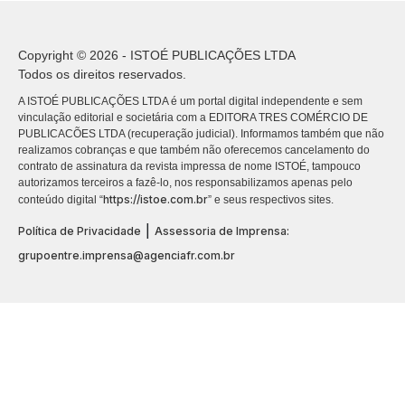
Copyright © 2026 - ISTOÉ PUBLICAÇÕES LTDA
Todos os direitos reservados.
A ISTOÉ PUBLICAÇÕES LTDA é um portal digital independente e sem
vinculação editorial e societária com a EDITORA TRES COMÉRCIO DE
PUBLICACÕES LTDA (recuperação judicial). Informamos também que não
realizamos cobranças e que também não oferecemos cancelamento do
contrato de assinatura da revista impressa de nome ISTOÉ, tampouco
autorizamos terceiros a fazê-lo, nos responsabilizamos apenas pelo
https://istoe.com.br
conteúdo digital “
” e seus respectivos sites.
|
Política de Privacidade
Assessoria de Imprensa:
grupoentre.imprensa@agenciafr.com.br