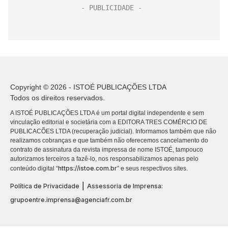
Copyright © 2026 - ISTOÉ PUBLICAÇÕES LTDA
Todos os direitos reservados.
A ISTOÉ PUBLICAÇÕES LTDA é um portal digital independente e sem
vinculação editorial e societária com a EDITORA TRES COMÉRCIO DE
PUBLICACÕES LTDA (recuperação judicial). Informamos também que não
realizamos cobranças e que também não oferecemos cancelamento do
contrato de assinatura da revista impressa de nome ISTOÉ, tampouco
autorizamos terceiros a fazê-lo, nos responsabilizamos apenas pelo
https://istoe.com.br
conteúdo digital “
” e seus respectivos sites.
|
Política de Privacidade
Assessoria de Imprensa:
grupoentre.imprensa@agenciafr.com.br