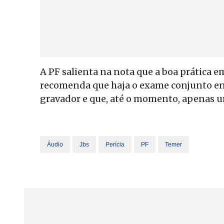
A PF salienta na nota que a boa prática e
recomenda que haja o exame conjunto ent
gravador e que, até o momento, apenas u
Áudio
Jbs
Perícia
PF
Temer