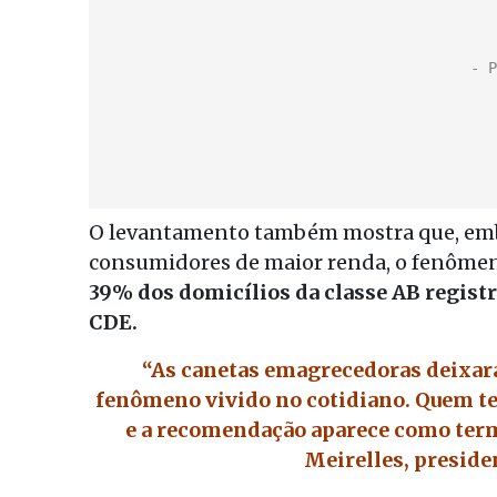
O levantamento também mostra que, embo
consumidores de maior renda, o fenômeno 
39% dos domicílios da classe AB regist
CDE.
“As canetas emagrecedoras deixar
fenômeno vivido no cotidiano. Quem tev
e a recomendação aparece como term
Meirelles, preside