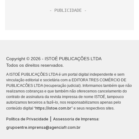
Copyright © 2026 - ISTOÉ PUBLICAÇÕES LTDA
Todos os direitos reservados.
A ISTOÉ PUBLICAÇÕES LTDA é um portal digital independente e sem
vinculação editorial e societária com a EDITORA TRES COMÉRCIO DE
PUBLICACÕES LTDA (recuperação judicial). Informamos também que não
realizamos cobranças e que também não oferecemos cancelamento do
contrato de assinatura da revista impressa de nome ISTOÉ, tampouco
autorizamos terceiros a fazê-lo, nos responsabilizamos apenas pelo
https://istoe.com.br
conteúdo digital “
” e seus respectivos sites.
|
Política de Privacidade
Assessoria de Imprensa:
grupoentre.imprensa@agenciafr.com.br