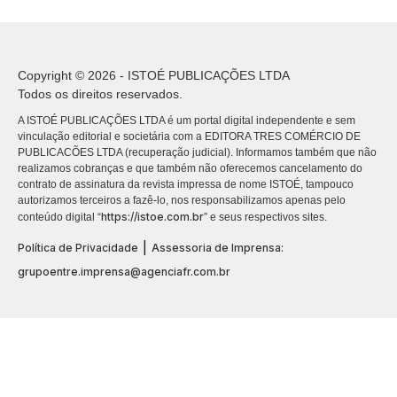
Copyright © 2026 - ISTOÉ PUBLICAÇÕES LTDA
Todos os direitos reservados.
A ISTOÉ PUBLICAÇÕES LTDA é um portal digital independente e sem
vinculação editorial e societária com a EDITORA TRES COMÉRCIO DE
PUBLICACÕES LTDA (recuperação judicial). Informamos também que não
realizamos cobranças e que também não oferecemos cancelamento do
contrato de assinatura da revista impressa de nome ISTOÉ, tampouco
autorizamos terceiros a fazê-lo, nos responsabilizamos apenas pelo
https://istoe.com.br
conteúdo digital “
” e seus respectivos sites.
|
Política de Privacidade
Assessoria de Imprensa:
grupoentre.imprensa@agenciafr.com.br