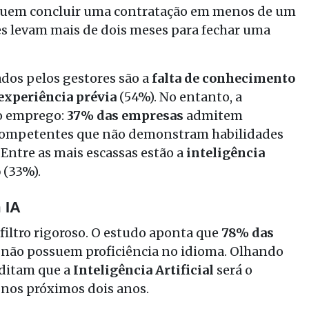
guem concluir uma contratação em menos de um
es levam mais de dois meses para fechar uma
ados pelos gestores são a
falta de conhecimento
experiência prévia
(54%)
.
No entanto, a
 o emprego:
37% das empresas
admitem
 competentes que não demonstram habilidades
.
Entre as mais escassas estão a
inteligência
o
(33%)
.
 IA
iltro rigoroso.
O estudo aponta que
78% das
 não possuem proficiência no idioma
.
Olhando
editam que a
Inteligência Artificial
será o
nos próximos dois anos
.