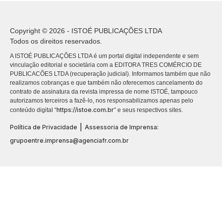
Copyright © 2026 - ISTOÉ PUBLICAÇÕES LTDA
Todos os direitos reservados.
A ISTOÉ PUBLICAÇÕES LTDA é um portal digital independente e sem
vinculação editorial e societária com a EDITORA TRES COMÉRCIO DE
PUBLICACÕES LTDA (recuperação judicial). Informamos também que não
realizamos cobranças e que também não oferecemos cancelamento do
contrato de assinatura da revista impressa de nome ISTOÉ, tampouco
autorizamos terceiros a fazê-lo, nos responsabilizamos apenas pelo
https://istoe.com.br
conteúdo digital “
” e seus respectivos sites.
|
Política de Privacidade
Assessoria de Imprensa:
grupoentre.imprensa@agenciafr.com.br