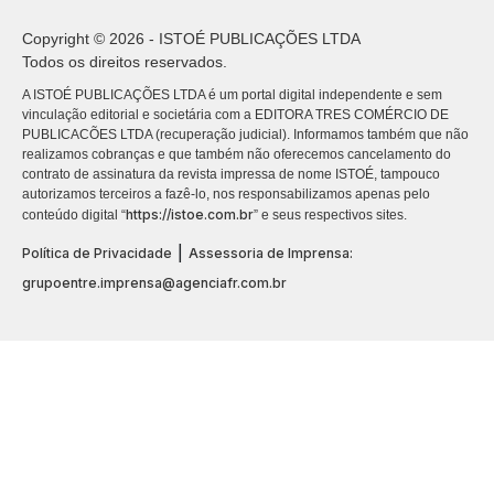
Copyright © 2026 - ISTOÉ PUBLICAÇÕES LTDA
Todos os direitos reservados.
A ISTOÉ PUBLICAÇÕES LTDA é um portal digital independente e sem
vinculação editorial e societária com a EDITORA TRES COMÉRCIO DE
PUBLICACÕES LTDA (recuperação judicial). Informamos também que não
realizamos cobranças e que também não oferecemos cancelamento do
contrato de assinatura da revista impressa de nome ISTOÉ, tampouco
autorizamos terceiros a fazê-lo, nos responsabilizamos apenas pelo
https://istoe.com.br
conteúdo digital “
” e seus respectivos sites.
|
Política de Privacidade
Assessoria de Imprensa:
grupoentre.imprensa@agenciafr.com.br