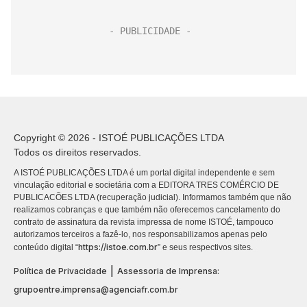
Copyright © 2026 - ISTOÉ PUBLICAÇÕES LTDA
Todos os direitos reservados.
A ISTOÉ PUBLICAÇÕES LTDA é um portal digital independente e sem
vinculação editorial e societária com a EDITORA TRES COMÉRCIO DE
PUBLICACÕES LTDA (recuperação judicial). Informamos também que não
realizamos cobranças e que também não oferecemos cancelamento do
contrato de assinatura da revista impressa de nome ISTOÉ, tampouco
autorizamos terceiros a fazê-lo, nos responsabilizamos apenas pelo
https://istoe.com.br
conteúdo digital “
” e seus respectivos sites.
|
Política de Privacidade
Assessoria de Imprensa:
grupoentre.imprensa@agenciafr.com.br