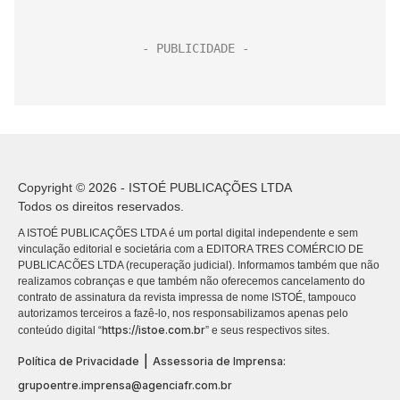
Copyright © 2026 - ISTOÉ PUBLICAÇÕES LTDA
Todos os direitos reservados.
A ISTOÉ PUBLICAÇÕES LTDA é um portal digital independente e sem
vinculação editorial e societária com a EDITORA TRES COMÉRCIO DE
PUBLICACÕES LTDA (recuperação judicial). Informamos também que não
realizamos cobranças e que também não oferecemos cancelamento do
contrato de assinatura da revista impressa de nome ISTOÉ, tampouco
autorizamos terceiros a fazê-lo, nos responsabilizamos apenas pelo
https://istoe.com.br
conteúdo digital “
” e seus respectivos sites.
|
Política de Privacidade
Assessoria de Imprensa:
grupoentre.imprensa@agenciafr.com.br