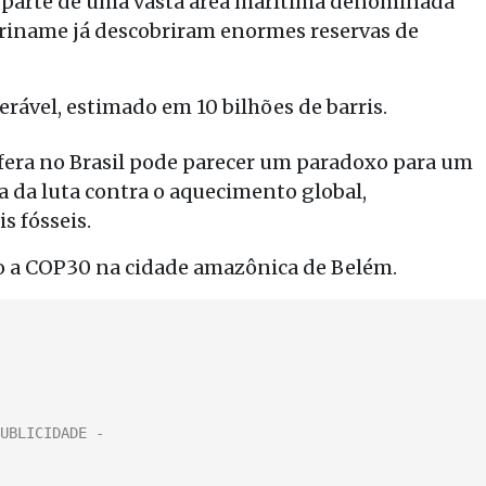
faz parte de uma vasta área marítima denominada
riname já descobriram enormes reservas de
erável, estimado em 10 bilhões de barris.
ífera no Brasil pode parecer um paradoxo para um
a da luta contra o aquecimento global,
s fósseis.
ro a COP30 na cidade amazônica de Belém.