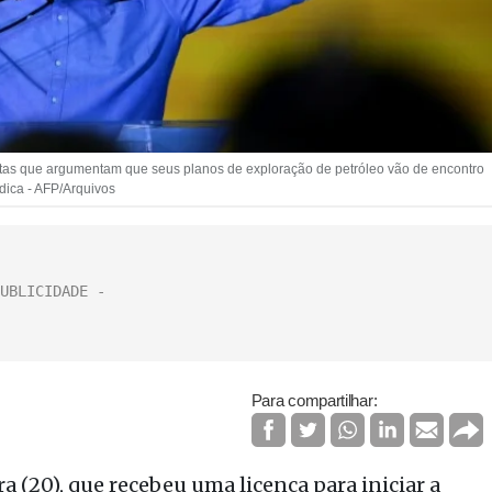
alistas que argumentam que seus planos de exploração de petróleo vão de encontro
ndica - AFP/Arquivos
Para compartilhar:
 (20), que recebeu uma licença para iniciar a