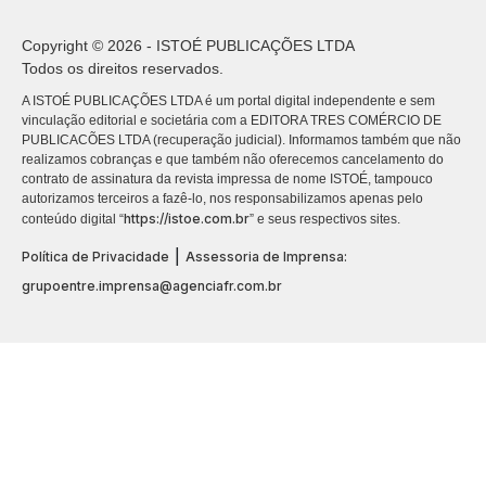
Copyright © 2026 - ISTOÉ PUBLICAÇÕES LTDA
Todos os direitos reservados.
A ISTOÉ PUBLICAÇÕES LTDA é um portal digital independente e sem
vinculação editorial e societária com a EDITORA TRES COMÉRCIO DE
PUBLICACÕES LTDA (recuperação judicial). Informamos também que não
realizamos cobranças e que também não oferecemos cancelamento do
contrato de assinatura da revista impressa de nome ISTOÉ, tampouco
autorizamos terceiros a fazê-lo, nos responsabilizamos apenas pelo
https://istoe.com.br
conteúdo digital “
” e seus respectivos sites.
|
Política de Privacidade
Assessoria de Imprensa:
grupoentre.imprensa@agenciafr.com.br