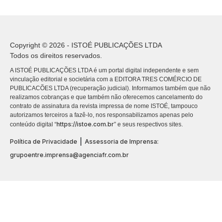
Copyright © 2026 - ISTOÉ PUBLICAÇÕES LTDA
Todos os direitos reservados.
A ISTOÉ PUBLICAÇÕES LTDA é um portal digital independente e sem
vinculação editorial e societária com a EDITORA TRES COMÉRCIO DE
PUBLICACÕES LTDA (recuperação judicial). Informamos também que não
realizamos cobranças e que também não oferecemos cancelamento do
contrato de assinatura da revista impressa de nome ISTOÉ, tampouco
autorizamos terceiros a fazê-lo, nos responsabilizamos apenas pelo
https://istoe.com.br
conteúdo digital “
” e seus respectivos sites.
|
Política de Privacidade
Assessoria de Imprensa:
grupoentre.imprensa@agenciafr.com.br