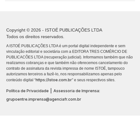
Copyright © 2026 - ISTOÉ PUBLICAÇÕES LTDA
Todos os direitos reservados.
A ISTOÉ PUBLICAÇÕES LTDA é um portal digital independente e sem
vinculação editorial e societária com a EDITORA TRES COMÉRCIO DE
PUBLICACÕES LTDA (recuperação judicial). Informamos também que não
realizamos cobranças e que também não oferecemos cancelamento do
contrato de assinatura da revista impressa de nome ISTOÉ, tampouco
autorizamos terceiros a fazê-lo, nos responsabilizamos apenas pelo
https://istoe.com.br
conteúdo digital “
” e seus respectivos sites.
|
Política de Privacidade
Assessoria de Imprensa:
grupoentre.imprensa@agenciafr.com.br