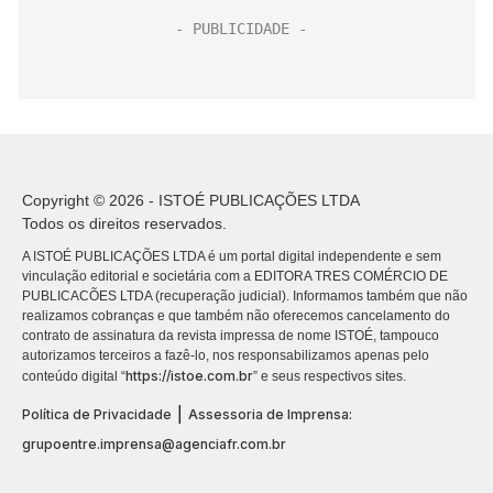
Copyright © 2026 - ISTOÉ PUBLICAÇÕES LTDA
Todos os direitos reservados.
A ISTOÉ PUBLICAÇÕES LTDA é um portal digital independente e sem
vinculação editorial e societária com a EDITORA TRES COMÉRCIO DE
PUBLICACÕES LTDA (recuperação judicial). Informamos também que não
realizamos cobranças e que também não oferecemos cancelamento do
contrato de assinatura da revista impressa de nome ISTOÉ, tampouco
autorizamos terceiros a fazê-lo, nos responsabilizamos apenas pelo
https://istoe.com.br
conteúdo digital “
” e seus respectivos sites.
|
Política de Privacidade
Assessoria de Imprensa:
grupoentre.imprensa@agenciafr.com.br