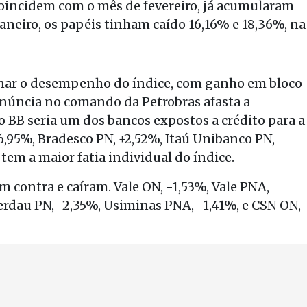
coincidem com o mês de fevereiro, já acumularam
aneiro, os papéis tinham caído 16,16% e 18,36%, na
onar o desempenho do índice, com ganho em bloco
renúncia no comando da Petrobras afasta a
 o BB seria um dos bancos expostos a crédito para a
6,95%, Bradesco PN, +2,52%, Itaú Unibanco PN,
 tem a maior fatia individual do índice.
am contra e caíram. Vale ON, -1,53%, Vale PNA,
erdau PN, -2,35%, Usiminas PNA, -1,41%, e CSN ON,