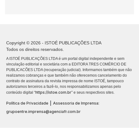
Copyright © 2026 - ISTOÉ PUBLICAÇÕES LTDA
Todos os direitos reservados.
A ISTOÉ PUBLICAÇÕES LTDA é um portal digital independente e sem
vinculação editorial e societária com a EDITORA TRES COMÉRCIO DE
PUBLICACÕES LTDA (recuperação judicial). Informamos também que não
realizamos cobranças e que também não oferecemos cancelamento do
contrato de assinatura da revista impressa de nome ISTOÉ, tampouco
autorizamos terceiros a fazê-lo, nos responsabilizamos apenas pelo
https://istoe.com.br
conteúdo digital “
” e seus respectivos sites.
|
Política de Privacidade
Assessoria de Imprensa:
grupoentre.imprensa@agenciafr.com.br