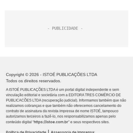
Copyright © 2026 - ISTOÉ PUBLICAÇÕES LTDA
Todos os direitos reservados.
A ISTOÉ PUBLICAÇÕES LTDA é um portal digital independente e sem
vinculação editorial e societária com a EDITORA TRES COMÉRCIO DE
PUBLICACÕES LTDA (recuperação judicial). Informamos também que não
realizamos cobranças e que também não oferecemos cancelamento do
contrato de assinatura da revista impressa de nome ISTOÉ, tampouco
autorizamos terceiros a fazê-lo, nos responsabilizamos apenas pelo
https://istoe.com.br
conteúdo digital “
” e seus respectivos sites.
|
Política de Privacidade
Assessoria de Imprensa: