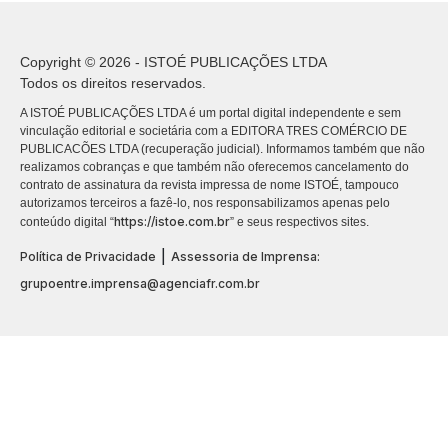
Copyright © 2026 - ISTOÉ PUBLICAÇÕES LTDA
Todos os direitos reservados.
A ISTOÉ PUBLICAÇÕES LTDA é um portal digital independente e sem
vinculação editorial e societária com a EDITORA TRES COMÉRCIO DE
PUBLICACÕES LTDA (recuperação judicial). Informamos também que não
realizamos cobranças e que também não oferecemos cancelamento do
contrato de assinatura da revista impressa de nome ISTOÉ, tampouco
autorizamos terceiros a fazê-lo, nos responsabilizamos apenas pelo
https://istoe.com.br
conteúdo digital “
” e seus respectivos sites.
|
Política de Privacidade
Assessoria de Imprensa:
grupoentre.imprensa@agenciafr.com.br