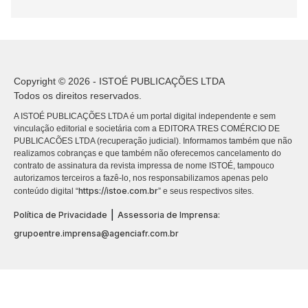
Copyright © 2026 - ISTOÉ PUBLICAÇÕES LTDA
Todos os direitos reservados.
A ISTOÉ PUBLICAÇÕES LTDA é um portal digital independente e sem
vinculação editorial e societária com a EDITORA TRES COMÉRCIO DE
PUBLICACÕES LTDA (recuperação judicial). Informamos também que não
realizamos cobranças e que também não oferecemos cancelamento do
contrato de assinatura da revista impressa de nome ISTOÉ, tampouco
autorizamos terceiros a fazê-lo, nos responsabilizamos apenas pelo
https://istoe.com.br
conteúdo digital “
” e seus respectivos sites.
|
Política de Privacidade
Assessoria de Imprensa:
grupoentre.imprensa@agenciafr.com.br