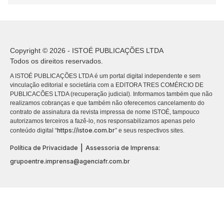
Copyright © 2026 - ISTOÉ PUBLICAÇÕES LTDA
Todos os direitos reservados.
A ISTOÉ PUBLICAÇÕES LTDA é um portal digital independente e sem
vinculação editorial e societária com a EDITORA TRES COMÉRCIO DE
PUBLICACÕES LTDA (recuperação judicial). Informamos também que não
realizamos cobranças e que também não oferecemos cancelamento do
contrato de assinatura da revista impressa de nome ISTOÉ, tampouco
autorizamos terceiros a fazê-lo, nos responsabilizamos apenas pelo
https://istoe.com.br
conteúdo digital “
” e seus respectivos sites.
|
Política de Privacidade
Assessoria de Imprensa:
grupoentre.imprensa@agenciafr.com.br