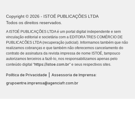
Copyright © 2026 - ISTOÉ PUBLICAÇÕES LTDA
Todos os direitos reservados.
A ISTOÉ PUBLICAÇÕES LTDA é um portal digital independente e sem
vinculação editorial e societária com a EDITORA TRES COMÉRCIO DE
PUBLICACÕES LTDA (recuperação judicial). Informamos também que não
realizamos cobranças e que também não oferecemos cancelamento do
contrato de assinatura da revista impressa de nome ISTOÉ, tampouco
autorizamos terceiros a fazê-lo, nos responsabilizamos apenas pelo
https://istoe.com.br
conteúdo digital “
” e seus respectivos sites.
|
Política de Privacidade
Assessoria de Imprensa:
grupoentre.imprensa@agenciafr.com.br