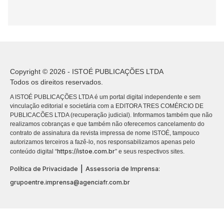
Copyright © 2026 - ISTOÉ PUBLICAÇÕES LTDA
Todos os direitos reservados.
A ISTOÉ PUBLICAÇÕES LTDA é um portal digital independente e sem
vinculação editorial e societária com a EDITORA TRES COMÉRCIO DE
PUBLICACÕES LTDA (recuperação judicial). Informamos também que não
realizamos cobranças e que também não oferecemos cancelamento do
contrato de assinatura da revista impressa de nome ISTOÉ, tampouco
autorizamos terceiros a fazê-lo, nos responsabilizamos apenas pelo
https://istoe.com.br
conteúdo digital “
” e seus respectivos sites.
|
Política de Privacidade
Assessoria de Imprensa:
grupoentre.imprensa@agenciafr.com.br